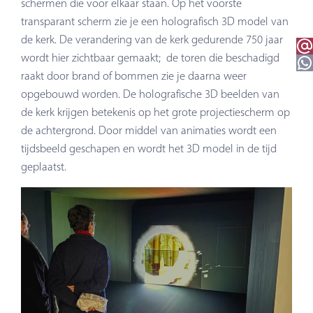
schermen die voor elkaar staan. Op het voorste
transparant scherm zie je een holografisch 3D model van
de kerk. De verandering van de kerk gedurende 750 jaar
Email 
wordt hier zichtbaar gemaakt; de toren die beschadigd
WhatsApp
raakt door brand of bommen zie je daarna weer
opgebouwd worden. De holografische 3D beelden van
de kerk krijgen betekenis op het grote projectiescherm op
de achtergrond. Door middel van animaties wordt een
tijdsbeeld geschapen en wordt het 3D model in de tijd
geplaatst.