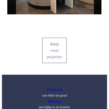
Bekijk
meer
projecten
Projecten
van klein tot groot
Verhalen
een kijkje in de keuken