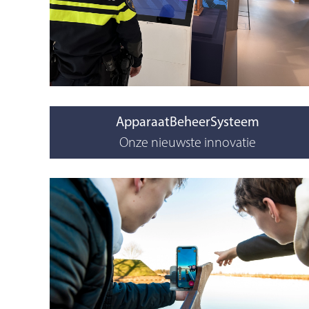
ApparaatBeheerSysteem
Onze nieuwste innovatie