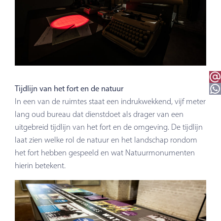
Email 
WhatsApp
Tijdlijn van het fort en de natuur
In een van de ruimtes staat een indrukwekkend, vijf meter
lang oud bureau dat dienstdoet als drager van een
uitgebreid tijdlijn van het fort en de omgeving. De tijdlijn
laat zien welke rol de natuur en het landschap rondom
het fort hebben gespeeld en wat Natuurmonumenten
hierin betekent.