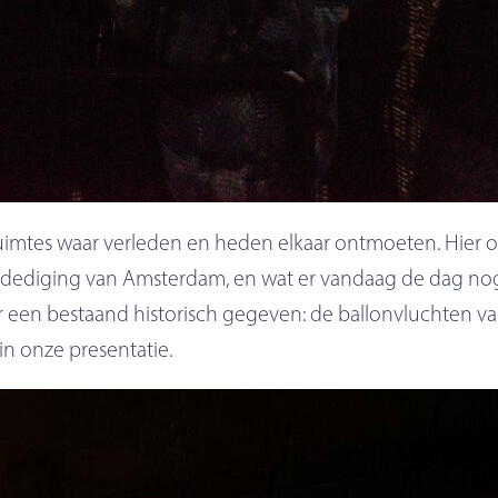
uimtes waar verleden en heden elkaar ontmoeten. Hier on
verdediging van Amsterdam, en wat er vandaag de dag no
ar een bestaand historisch gegeven: de ballonvluchten va
n onze presentatie.