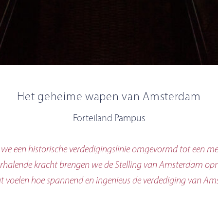
Het geheime wapen van Amsterdam
Forteiland Pampus
e een historische verdedigingslinie omgevormd tot een me
erhalende kracht brengen we de Stelling van Amsterdam opni
aat voelen hoe spannend en ingenieus de verdediging van Am