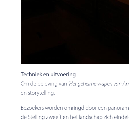
Techniek en uitvoering
Om de beleving van
‘Het geheime wapen van A
en storytelling.
Bezoekers worden omringd door een panoramisch
de Stelling zweeft en het landschap zich einde