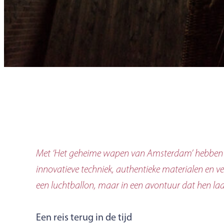
Met ‘Het geheime wapen van Amsterdam’ hebben w
innovatieve techniek, authentieke materialen en v
een luchtballon, maar in een avontuur dat hen l
Een reis terug in de tijd