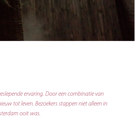
eslepende ervaring. Door een combinatie van
euw tot leven. Bezoekers stappen niet alleen in
sterdam ooit was.