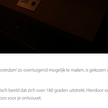
msterdam’
zo overtuigend mogelijk te maken, is gekozen
 beeld dat zich over 180 graden uitstrekt. Hierdoor on
loos voor je ontvouwt.