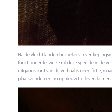
Na de vlucht landen bezoekers in verdiepingsr
functioneerde, welke rol deze speelde in de 
uitgangspunt van dit verhaal is geen fictie, ma
plaatsvonden en nu opnieuw tot leven komen i