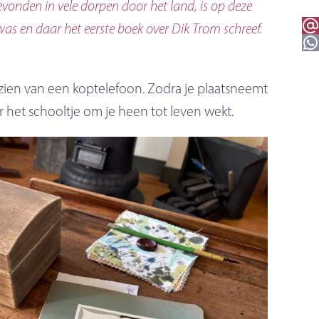
vonden in vele dorpen door het land, is op deze
Email 
was en daar het eerste boek over Dik Trom schreef.
WhatsApp
rzien van een koptelefoon. Zodra je plaatsneemt
het schooltje om je heen tot leven wekt.