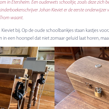
om in Etersheim. Een ouderwets schooltje, zoals deze zich be
inderboekenschrijver Johan Kieviet er de eerste onderwijzer 
k Trom waant.
 Kieviet bij. Op de oude schoolbankjes staan kastjes voo
n een hoorspel dat niet zomaar geluid laat horen, maar 