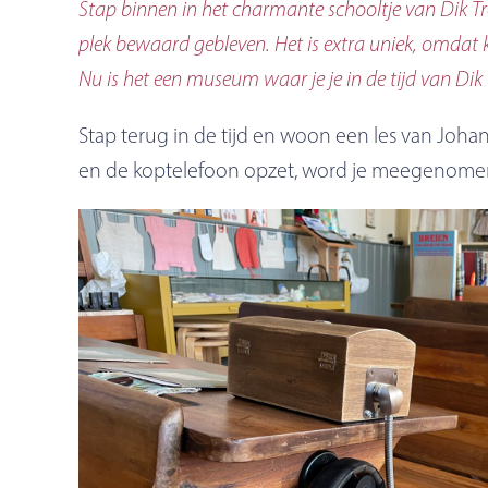
Stap binnen in het charmante schooltje van Dik Tr
plek bewaard gebleven. Het is extra uniek, omdat k
Nu is het een museum waar je je in de tijd van Di
Stap terug in de tijd en woon een les van Johan
en de koptelefoon opzet, word je meegenomen i