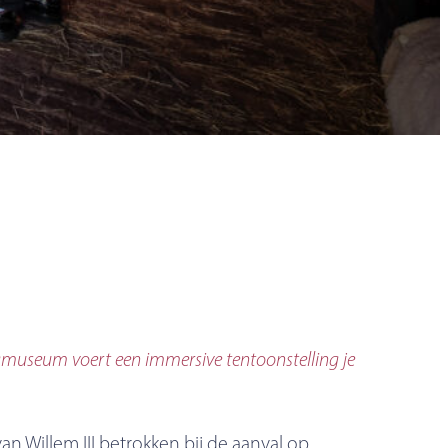
ngmuseum voert een immersive tentoonstelling je
an Willem III betrokken bij de aanval op