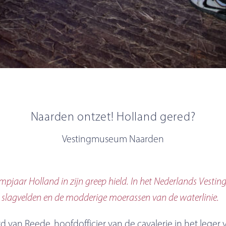
Naarden ontzet! Holland gered?
Vestingmuseum Naarden
ampjaar Holland in zijn greep hield. In het Nederlands Vesti
slagvelden en de modderige moerassen van de waterlinie.
 van Reede, hoofdofficier van de cavalerie in het leger v