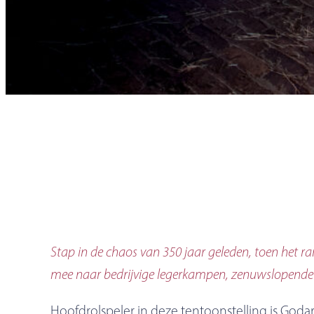
Stap in de chaos van 350 jaar geleden, toen het r
mee naar bedrijvige legerkampen, zenuwslopende 
Hoofdrolspeler in deze tentoonstelling is Godard