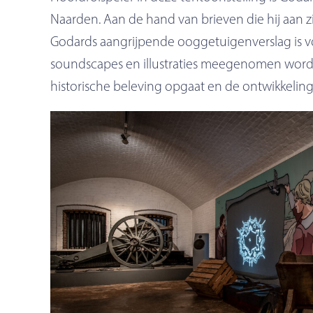
Naarden. Aan de hand van brieven die hij aan 
Godards aangrijpende ooggetuigenverslag is v
soundscapes en illustraties meegenomen wordt 
historische beleving opgaat en de ontwikkeling