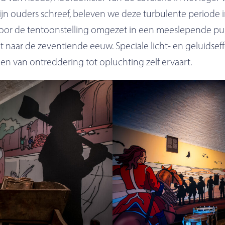
zijn ouders schreef, beleven we deze turbulente period
oor de tentoonstelling omgezet in een meeslepende publ
naar de zeventiende eeuw. Speciale licht- en geluidseff
en van ontreddering tot opluchting zelf ervaart.