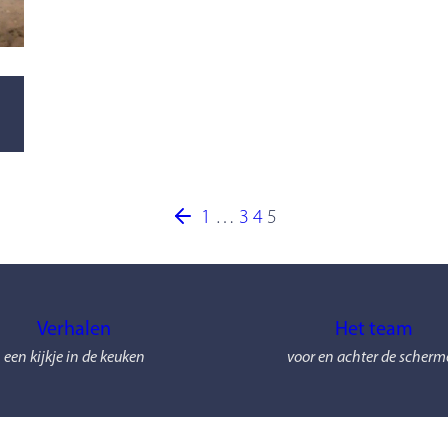
1
…
3
4
5
Verhalen
Het team
een kijkje in de keuken
voor en achter de scher