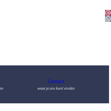
Email 
WhatsApp
Contact
men
waar je ons kunt vinden