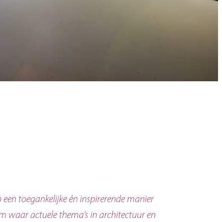
 een toegankelijke én inspirerende manier
m waar actuele thema’s in architectuur en