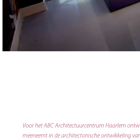
Voor het ABC Architectuurcentrum Haarlem ontwikk
meeneemt in de architectonische ontwikkeling van