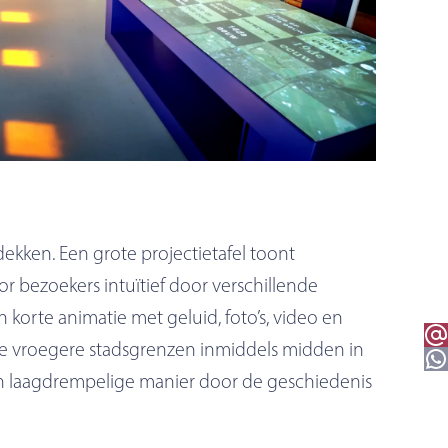
ekken. Een grote projectietafel toont
 bezoekers intuïtief door verschillende
 korte animatie met geluid, foto’s, video en
Email 
oe vroegere stadsgrenzen inmiddels midden in
WhatsApp
n laagdrempelige manier door de geschiedenis