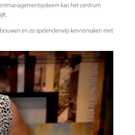
contentmanagementsysteem kan het centrum
ft.
ad bouwen en zo spelenderwijs kennismaken met