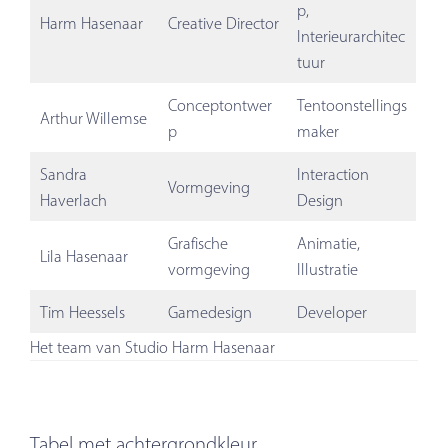
p,
Harm Hasenaar
Creative Director
Interieurarchitec
tuur
Conceptontwer
Tentoonstellings
Arthur Willemse
p
maker
Sandra
Interaction
Vormgeving
Haverlach
Design
Grafische
Animatie,
Lila Hasenaar
vormgeving
Illustratie
Tim Heessels
Gamedesign
Developer
Het team van Studio Harm Hasenaar
Tabel met achtergrondkleur