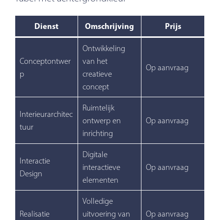
Dienst
Omschrijving
Prijs
Ontwikkeling
Conceptontwer
van het
Op aanvraag
p
creatieve
concept
Ruimtelijk
Interieurarchitec
ontwerp en
Op aanvraag
tuur
inrichting
Digitale
Interactie
interactieve
Op aanvraag
Design
elementen
Volledige
Realisatie
uitvoering van
Op aanvraag