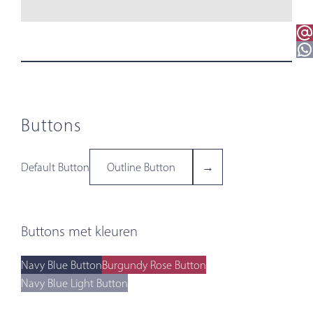
Email 
WhatsApp
Buttons
Default Button
Outline Button
→
Buttons met kleuren
Navy Blue Button
Burgundy Rose Button
Navy Blue Light Button