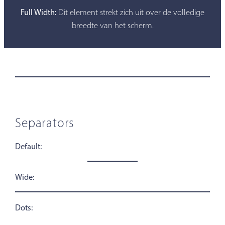
Full Width:
Dit element strekt zich uit over de volledige
breedte van het scherm.
Separators
Default:
Wide:
Dots: