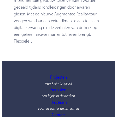
monumentale gebouw. Deze verhalen worden
gedeeld tijdens rondleidingen door ervaren
gidsen. Met de nieuwe Augmented Reality‑tour
voegen we daar een extra dimensie aan toe: een
digitale ervaring die de verhalen van de kerk op
een geheel nieuwe manier tot leven brengt.
Flexibele…
Projecten
van klein tot groot
Verhalen
een kijkje in de keuken
Het team
voor en achter de schermen
Contact